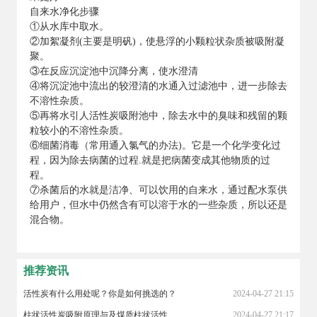
自来水净化步骤
①从水库中取水。
②加絮凝剂(主要是明矾)，使悬浮的小颗粒状杂质被吸附凝
聚。
③在反应沉淀池中沉降分离，使水澄清
④将沉淀池中流出的较澄清的水通入过滤池中，进一步除去
不溶性杂质。
⑤再将水引人活性炭吸附池中，除去水中的臭味和残留的颗
粒较小的不溶性杂质。
⑥细菌消毒（常用通入氯气的办法)。它是一个化学变化过
程，因为除去病菌的过程.就是把病菌变成其他物质的过
程。
⑦杀菌后的水就是洁净、可以饮用的自来水，通过配水泵供
给用户，但水中仍然含有可以溶于水的一些杂质，所以还是
混合物。
推荐资讯
活性炭有什么用处呢？你是如何挑选的？
2024-04-27 21:15
柱状活性炭吸附原理与及煤质柱状活性炭对粘合剂的标准
2024-04-27 21:17