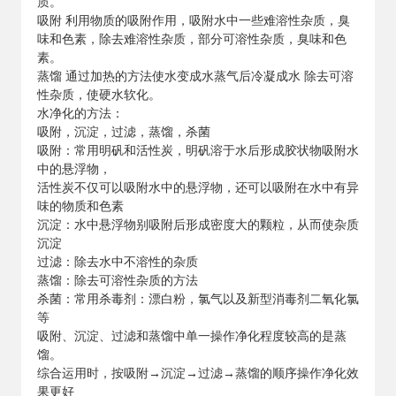
质。
吸附 利用物质的吸附作用，吸附水中一些难溶性杂质，臭
味和色素，除去难溶性杂质，部分可溶性杂质，臭味和色
素。
蒸馏 通过加热的方法使水变成水蒸气后冷凝成水 除去可溶
性杂质，使硬水软化。
水净化的方法：
吸附，沉淀，过滤，蒸馏，杀菌
吸附：常用明矾和活性炭，明矾溶于水后形成胶状物吸附水
中的悬浮物，
活性炭不仅可以吸附水中的悬浮物，还可以吸附在水中有异
味的物质和色素
沉淀：水中悬浮物别吸附后形成密度大的颗粒，从而使杂质
沉淀
过滤：除去水中不溶性的杂质
蒸馏：除去可溶性杂质的方法
杀菌：常用杀毒剂：漂白粉，氯气以及新型消毒剂二氧化氯
等
吸附、沉淀、过滤和蒸馏中单一操作净化程度较高的是蒸
馏。
综合运用时，按吸附→沉淀→过滤→蒸馏的顺序操作净化效
果更好