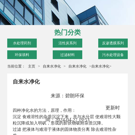
热门分类
水处理药剂
活性炭系列
反渗透膜系列
环保填料
过滤材料
污水处理设备
当前位置：
主页
>
自来水净化
>
自来水净化
>自来水净化>
自来水净化
来源：碧朗环保
更新时
四种净化水的方法，原理，作用：
沉淀 食难溶性的杂质沉淀下来，并与水分层 使难溶性大颗
间：2024-04-27 19:53
粒沉降或加入明矾，形成的胶状物吸附杂质沉降。
过滤 把液体与难溶于液体的固体物质分离 除去难溶性杂