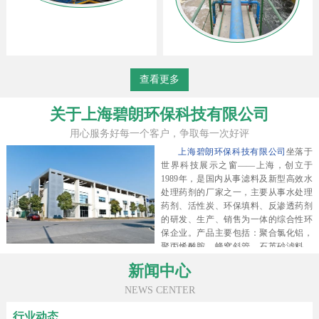
查看更多
关于上海碧朗环保科技有限公司
用心服务好每一个客户，争取每一次好评
上海碧朗环保科技有限公司
坐落于
世界科技展示之窗——上海，创立于
1989年，是国内从事滤料及新型高效水
处理药剂的厂家之一，主要从事水处理
药剂、活性炭、环保填料、反渗透药剂
的研发、生产、销售为一体的综合性环
保企业。产品主要包括：聚合氯化铝，
聚丙烯酰胺，蜂窝斜管，石英砂滤料，
无烟煤滤料，陶粒滤料，磁铁矿滤料，
新闻中心
锰砂滤料，果壳滤料，生物陶粒滤料，
反渗透阻垢剂，缓蚀阻垢剂，椰壳活性
NEWS CENTER
炭，果壳活性炭，柱状活性炭，煤质颗
粒活性炭，煤质柱状活性炭，粉末活性
行业动态