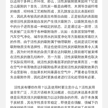
以适用于多种工作环境。那么，活性炭吸附效果如何？它是
怎么吸附的？首先，活性炭一般是由椰壳、木屑等含碳纤维
的物质，经特殊工艺精制而成，其孔隙发达且比表面积巨
大，因此具有较高的表面吉布斯自由能，正是较高的表面能
使得活性炭固体能自发的产生强大吸附力，以吸附其他介质
中的分子进而形成一种稳定的状态。正是通过这一原理，活
性炭被广泛应用于各种吸附场所，比如：在新居室除甲醛、
汽车空气净化、城市饮用水的深度净化等方面都发挥着巨大
的作用。由于活性炭的吸附属于物理吸附，也就是说它对被
吸附物质没有选择性，而这也使得活性炭的吸附效果令人满
意，因为针对所有的杂质只要在达到吸附上限前都可被束缚
在活性炭的微孔结构中。另一方面，活性炭吸附效果也取决
于实际应用环境。就活性炭防毒面罩的防护效果而言，一般
在空气中有害物质达到吸附临界浓度前活性炭的吸附效果仍
不会受影响，但如果长时间暴露在空气中，严重者会导致其
失去吸附作用，因此适时更换或者进行活化处理很有必要。
活性炭
有哪些作用？以及使用时要注意什么？活性炭用
途非常广泛，只言片语根本无法概述，但总的来说基本原理
便是应用其强大的吸附能力以达到除杂的作用。由于本身属
于炭材质，其化学性质非常稳定，即便是在强酸、强碱下仍
能保持较高活性，因此活性炭能胜任非常恶劣的工作环境。