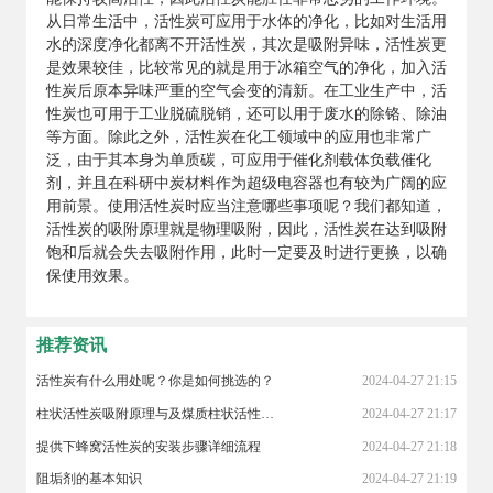
从日常生活中，活性炭可应用于水体的净化，比如对生活用
水的深度净化都离不开活性炭，其次是吸附异味，活性炭更
是效果较佳，比较常见的就是用于冰箱空气的净化，加入活
性炭后原本异味严重的空气会变的清新。在工业生产中，活
性炭也可用于工业脱硫脱销，还可以用于废水的除铬、除油
等方面。除此之外，活性炭在化工领域中的应用也非常广
泛，由于其本身为单质碳，可应用于催化剂载体负载催化
剂，并且在科研中炭材料作为超级电容器也有较为广阔的应
用前景。使用活性炭时应当注意哪些事项呢？我们都知道，
活性炭的吸附原理就是物理吸附，因此，活性炭在达到吸附
饱和后就会失去吸附作用，此时一定要及时进行更换，以确
保使用效果。
推荐资讯
活性炭有什么用处呢？你是如何挑选的？
2024-04-27 21:15
柱状活性炭吸附原理与及煤质柱状活性炭对粘合剂的标准
2024-04-27 21:17
提供下蜂窝活性炭的安装步骤详细流程
2024-04-27 21:18
阻垢剂的基本知识
2024-04-27 21:19