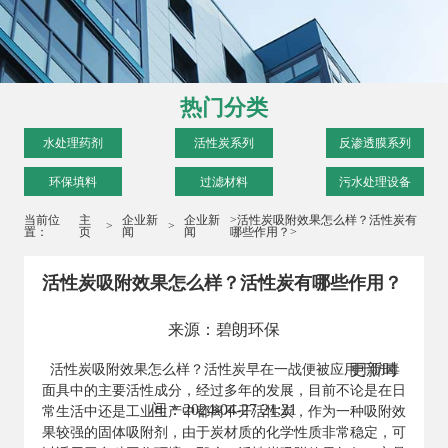
热门分类
水处理药剂
活性炭系列
反渗透膜系列
环保填料
过滤材料
污水处理设备
当前位
主
企业新
企业新
>活性炭吸附效果怎么样？活性炭有
>
>
置：
页
闻
闻
哪些作用？>
活性炭吸附效果怎么样？活性炭有哪些作用？
来源：碧朗环保
更新时
活性炭
吸附效果怎么样？活性炭早在一战便被应用于防毒
面具中的主要活性成分，经过多年的发展，目前不论是在日
间：2024-04-27 21:21
常生活中还是工业生产中都离不开活性炭，作为一种吸附效
果较强的固体吸附剂，由于炭材质的化学性质非常稳定，可