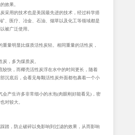
臭的效果。
性炭采用的技术也是美国最先进的技术，经过科学搭
采矿、医疗、冶金、石油、烟草以及化工等领域都是
所以被广泛使用。
的重量明显比煤质活性炭轻。相同重量的活性炭，
性炭，多为煤质炭。
底较快，而椰壳活性炭浮在水中的时间更长，随着
全部沉底后，会看见每颗活性炭外面都包裹着一个小
会产生许多非常细小的水泡(肉眼刚好能看见)，密
相也对较大。
免踩踏，防止破碎以免影响到过滤的效果，从而影响