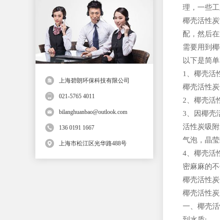
理，一些工
椰壳活性炭
配，然后在
需要用到椰
以下是简单
1、椰壳活
上海碧朗环保科技有限公司
椰壳活性炭
021-5765 4011
2、椰壳活
bilanghuanbao@outlook.com
3、因椰壳
活性炭吸附
136 0191 1667
气泡，晶莹
上海市松江区光华路488号
4、椰壳活
密麻麻的不
椰壳活性炭
椰壳活性炭
一、椰壳活
到水质;