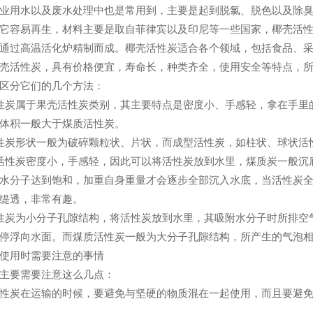
业用水以及废水处理中也是常用到，主要是起到脱氯、脱色以及除
它容易再生，材料主要是取自菲律宾以及印尼等一些国家，椰壳活
通过高温活化炉精制而成。椰壳活性炭适合各个领域，包括食品、
壳活性炭，具有价格便宜，寿命长，种类齐全，使用安全等特点，
区分它们的几个方法：
性炭属于果壳活性炭类别，其主要特点是密度小、手感轻，拿在手里
体积一般大于煤质活性炭。
性炭形状一般为破碎颗粒状、片状，而成型活性炭，如柱状、球状活
活性炭密度小，手感轻，因此可以将活性炭放到水里，煤质炭一般沉
水分子达到饱和，加重自身重量才会逐步全部沉入水底，当活性炭
缇透，非常有趣。
性炭为小分子孔隙结构，将活性炭放到水里，其吸附水分子时所排空气
停浮向水面。而煤质活性炭一般为大分子孔隙结构，所产生的气泡
使用时需要注意的事情
主要需要注意这么几点：
性炭在运输的时候，要避免与坚硬的物质混在一起使用，而且要避