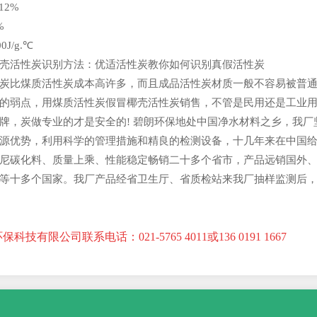
12%
%
0J/g.℃
壳活性炭识别方法：优适活性炭教你如何识别真假活性炭
炭比煤质活性炭成本高许多，而且成品活性炭材质一般不容易被普
的弱点，用煤质活性炭假冒椰壳活性炭销售，不管是民用还是工业
牌，炭做专业的才是安全的! 碧朗环保地处中国净水材料之乡，我厂
源优势，利用科学的管理措施和精良的检测设备，十几年来在中国
尼碳化料、质量上乘、性能稳定畅销二十多个省市，产品远销国外
等十多个国家。我厂产品经省卫生厅、省质检站来我厂抽样监测后
科技有限公司联系电话：021-5765 4011或136 0191 1667