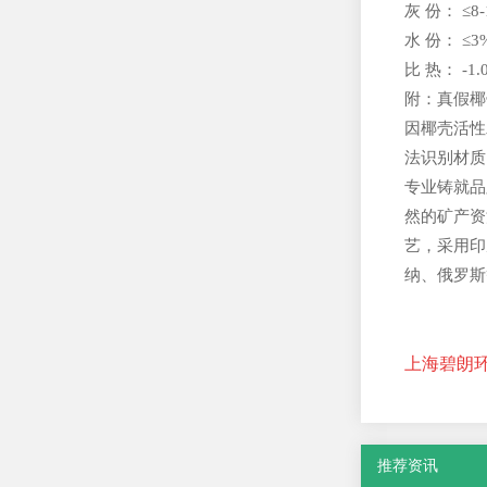
灰 份： ≤8-
水 份： ≤3
比 热： -1.0
附：真假椰
因椰壳活性
法识别材质
专业铸就品
然的矿产资
艺，采用印
纳、俄罗斯
上海碧朗环保
推荐资讯