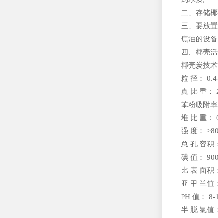
二、存储椰
三、要放置
焦油的设备
四、椰壳活
椰壳炭技术
粒 径： 0.4
真 比 重： 2
苯粉吸附率： 
堆 比 重： 0.
强 度： ≥80
总 孔 容积： 
碘 值： 900
比 表 面积： 
亚 甲 兰值： 
PH 值： 8-
半 脱 氯值：