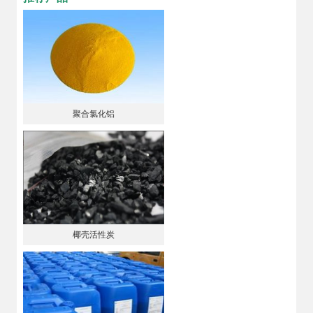
聚合氯化铝
椰壳活性炭